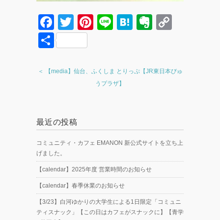
F
T
Pi
Li
H
E
C
a
wi
nt
n
at
v
o
共
c
tt
er
e
e
er
p
有
e
er
e
n
n
y
＜ 【media】仙台、ふくしま とりっぷ【JR東日本びゅ
b
st
a
ot
Li
うプラザ】
o
e
n
o
k
最近の投稿
k
コミュニティ・カフェ EMANON 新公式サイトを立ち上
げました。
【calendar】2025年度 営業時間のお知らせ
【calendar】春季休業のお知らせ
【3/23】白河ゆかりの大学生による1日限定「コミュニ
ティスナック」【この日はカフェがスナックに】【青学