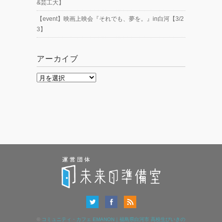
&芸工大】
【event】映画上映会『それでも、夢を。』in白河【3/2
3】
アーカイブ
ア
ー
カ
イ
ブ
©
コミュニティ・カフェ EMANON｜福島県白河市 高校生びいきの