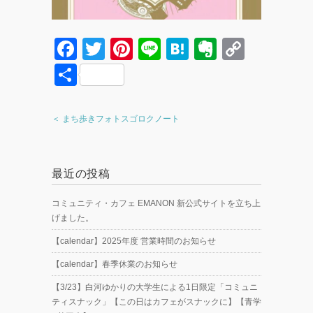
F
T
Pi
Li
H
E
C
a
wi
nt
n
at
v
o
共
c
tt
er
e
e
er
p
有
e
er
e
n
n
y
＜ まち歩きフォトスゴロクノート
b
st
a
ot
Li
o
e
n
最近の投稿
o
k
k
コミュニティ・カフェ EMANON 新公式サイトを立ち上
げました。
【calendar】2025年度 営業時間のお知らせ
【calendar】春季休業のお知らせ
【3/23】白河ゆかりの大学生による1日限定「コミュニ
ティスナック」【この日はカフェがスナックに】【青学