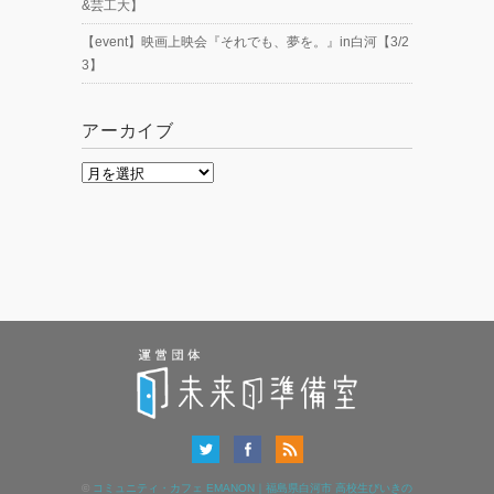
&芸工大】
【event】映画上映会『それでも、夢を。』in白河【3/2
3】
アーカイブ
ア
ー
カ
イ
ブ
©
コミュニティ・カフェ EMANON｜福島県白河市 高校生びいきの