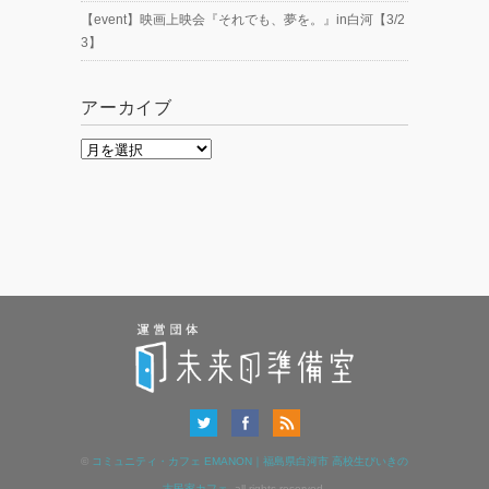
【event】映画上映会『それでも、夢を。』in白河【3/2
3】
アーカイブ
ア
ー
カ
イ
ブ
©
コミュニティ・カフェ EMANON｜福島県白河市 高校生びいきの
古民家カフェ
. all rights reserved.