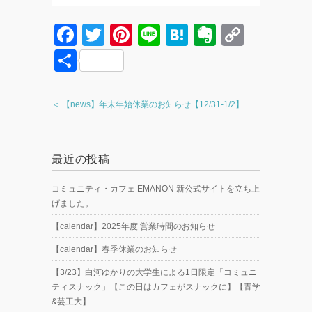
F
T
Pi
Li
H
E
C
a
wi
nt
n
at
v
o
共
c
tt
er
e
e
er
p
有
e
er
e
n
n
y
＜ 【news】年末年始休業のお知らせ【12/31-1/2】
b
st
a
ot
Li
o
e
n
最近の投稿
o
k
k
コミュニティ・カフェ EMANON 新公式サイトを立ち上
げました。
【calendar】2025年度 営業時間のお知らせ
【calendar】春季休業のお知らせ
【3/23】白河ゆかりの大学生による1日限定「コミュニ
ティスナック」【この日はカフェがスナックに】【青学
&芸工大】