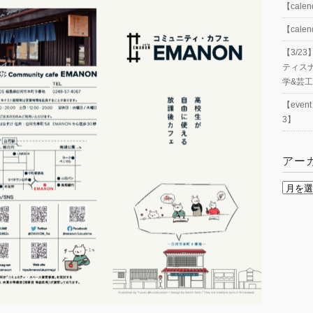
【cal
【cal
【3/
ティス
学&芸
【eve
3】
アー
ア
ー
カ
イ
ブ