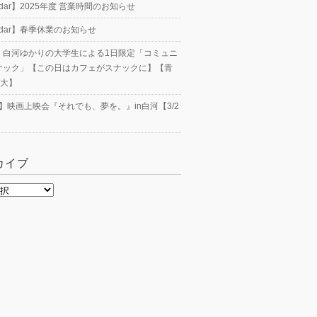
endar】2025年度 営業時間のお知らせ
endar】春季休業のお知らせ
23】白河ゆかりの大学生による1日限定「コミュニ
ナック」【この日はカフェがスナックに】【青
工大】
nt】映画上映会『それでも、夢を。』in白河【3/2
カイブ