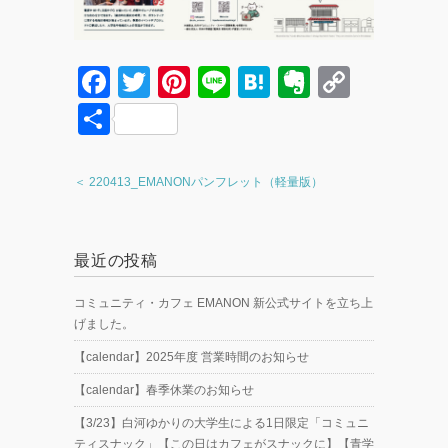
F
T
Pi
Li
H
E
C
a
wi
nt
n
at
v
o
共
c
tt
er
e
e
er
p
有
e
er
e
n
n
y
＜ 220413_EMANONパンフレット（軽量版）
b
st
a
ot
Li
o
e
n
最近の投稿
o
k
k
コミュニティ・カフェ EMANON 新公式サイトを立ち上
げました。
【calendar】2025年度 営業時間のお知らせ
【calendar】春季休業のお知らせ
【3/23】白河ゆかりの大学生による1日限定「コミュニ
ティスナック」【この日はカフェがスナックに】【青学