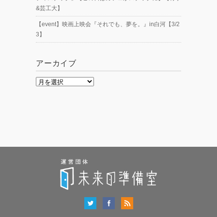
&芸工大】
【event】映画上映会『それでも、夢を。』in白河【3/2
3】
アーカイブ
ア
ー
カ
イ
ブ