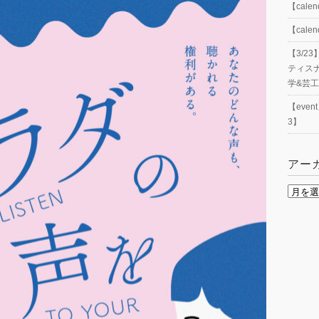
【cal
【cal
【3/
ティス
学&芸
【eve
3】
アー
ア
ー
カ
イ
ブ