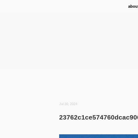
abou
Jul 30, 2024
23762c1ce574760dcac90