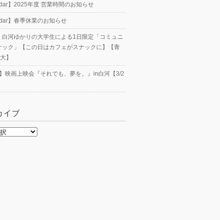
endar】2025年度 営業時間のお知らせ
endar】春季休業のお知らせ
23】白河ゆかりの大学生による1日限定「コミュニ
ナック」【この日はカフェがスナックに】【青
工大】
nt】映画上映会『それでも、夢を。』in白河【3/2
カイブ