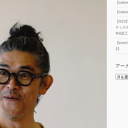
【cal
【cal
【3/
ティス
学&芸
【eve
3】
アー
ア
ー
カ
イ
ブ