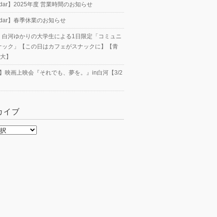
endar】2025年度 営業時間のお知らせ
endar】春季休業のお知らせ
23】白河ゆかりの大学生による1日限定「コミュニ
ナック」【この日はカフェがスナックに】【青
工大】
nt】映画上映会『それでも、夢を。』in白河【3/2
カイブ