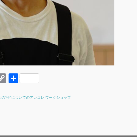
E
C
共
o
有
r
p
めの”性”についてのアレコレ ワークショップ
y
t
Li
n