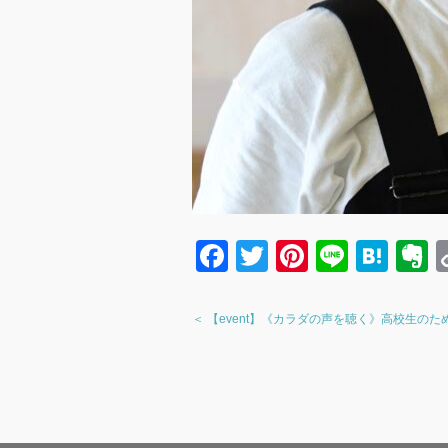
F
T
Pi
Li
H
a
wi
nt
n
at
v
c
tt
er
e
e
e
＜ 【event】《カラダの声を聴く》高校生のた
e
er
e
n
n
b
st
a
o
o
e