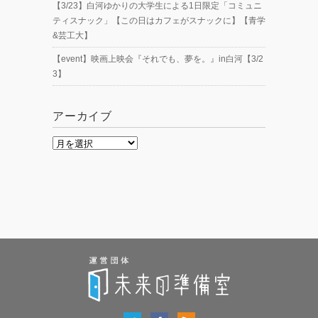
【3/23】白河ゆかりの大学生による1日限定「コミュニ
ティスナック」【この日はカフェがスナックに】【青学
&芸工大】
【event】映画上映会『それでも、夢を。』in白河【3/2
3】
アーカイブ
ア
ー
カ
イ
ブ