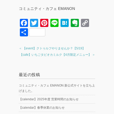
コミュニティ・カフェ EMANON
F
T
Pi
Li
H
E
C
a
wi
nt
n
at
v
o
共
c
tt
er
e
e
er
p
有
e
er
e
n
n
y
＜ 【event】クトゥルフやりませんか？【5/19】
b
st
a
ot
Li
【cafe】いちごタピオカミルク【4月限定メニュー】 ＞
o
e
n
o
k
最近の投稿
k
コミュニティ・カフェ EMANON 新公式サイトを立ち上
げました。
【calendar】2025年度 営業時間のお知らせ
【calendar】春季休業のお知らせ