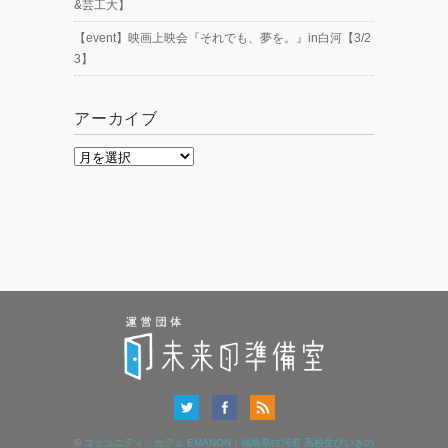
&芸工大】
【event】映画上映会『それでも、夢を。』in白河【3/2
3】
アーカイブ
ア
ー
カ
イ
ブ
©
コミュニティ・カフェ EMANON｜福島県白河市 高校生びいきの