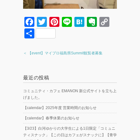
F
T
Pi
Li
H
E
C
a
wi
nt
n
at
v
o
共
c
tt
er
e
e
er
p
有
e
er
e
n
n
y
＜ 【event】マイプロ福島県Summit観覧者募集
b
st
a
ot
Li
o
e
n
最近の投稿
o
k
k
コミュニティ・カフェ EMANON 新公式サイトを立ち上
げました。
【calendar】2025年度 営業時間のお知らせ
【calendar】春季休業のお知らせ
【3/23】白河ゆかりの大学生による1日限定「コミュニ
ティスナック」【この日はカフェがスナックに】【青学