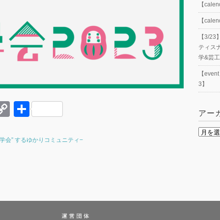
【cal
【cal
【3/
ティス
学&芸
【eve
3】
E
C
共
アー
o
有
ア
r
p
 “学会” するゆかりコミュニティ−
ー
y
カ
t
Li
イ
ブ
n
k