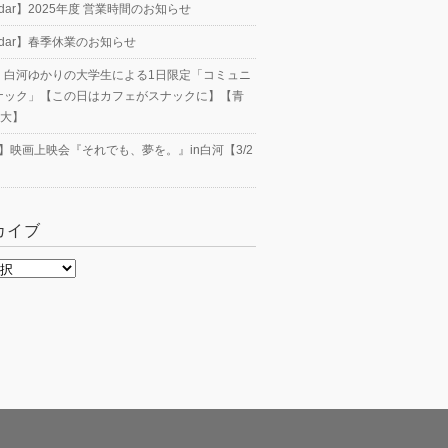
endar】2025年度 営業時間のお知らせ
endar】春季休業のお知らせ
23】白河ゆかりの大学生による1日限定「コミュニ
ナック」【この日はカフェがスナックに】【青
工大】
nt】映画上映会『それでも、夢を。』in白河【3/2
カイブ