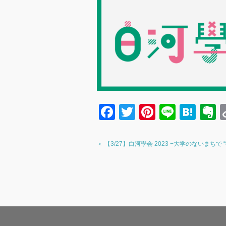
F
T
Pi
Li
H
a
wi
nt
n
at
v
c
tt
er
e
e
e
＜ 【3/27】白河學会 2023 −大学のないまちで
e
er
e
n
n
b
st
a
o
o
e
o
k