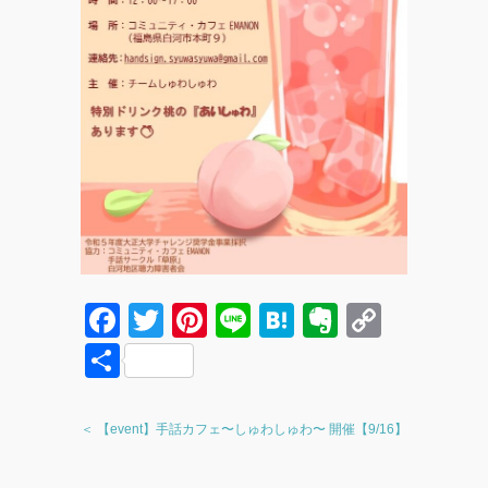
F
T
Pi
Li
H
E
C
a
wi
nt
n
at
v
o
共
c
tt
er
e
e
er
p
有
e
er
e
n
n
y
＜ 【event】手話カフェ〜しゅわしゅわ〜 開催【9/16】
b
st
a
ot
Li