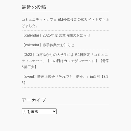
o
e
n
最近の投稿
o
k
k
コミュニティ・カフェ EMANON 新公式サイトを立ち上
げました。
【calendar】2025年度 営業時間のお知らせ
【calendar】春季休業のお知らせ
【3/23】白河ゆかりの大学生による1日限定「コミュニ
ティスナック」【この日はカフェがスナックに】【青学
&芸工大】
【event】映画上映会『それでも、夢を。』in白河【3/2
3】
アーカイブ
ア
ー
カ