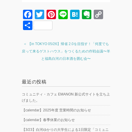
F
T
Pi
Li
H
E
C
a
wi
nt
n
at
v
o
共
c
tt
er
e
e
er
p
有
e
er
e
n
n
y
＜ 【in TOKYO 05/26】帰省 2.0を目指す！「何度でも
b
st
a
ot
Li
戻って来るゲストハウス」をつくるための作戦会議〜羊
o
e
n
と福島白河の日本酒を囲む会〜
o
k
k
最近の投稿
コミュニティ・カフェ EMANON 新公式サイトを立ち上
げました。
【calendar】2025年度 営業時間のお知らせ
【calendar】春季休業のお知らせ
【3/23】白河ゆかりの大学生による1日限定「コミュニ