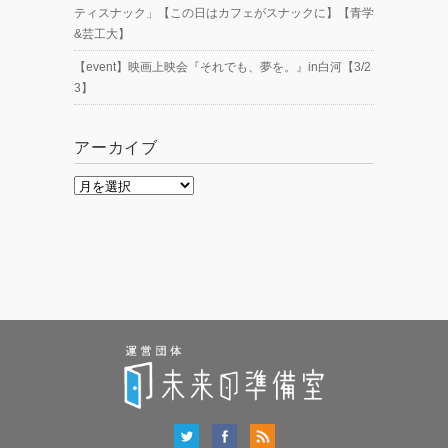
ティスナック」【この日はカフェがスナックに】【青学
&芸工大】
【event】映画上映会『それでも、夢を。』in白河【3/2
3】
アーカイブ
ア
ー
カ
イ
ブ