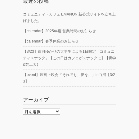
最近の投稿
o
k
k
コミュニティ・カフェ EMANON 新公式サイトを立ち上
げました。
【calendar】2025年度 営業時間のお知らせ
【calendar】春季休業のお知らせ
【3/23】白河ゆかりの大学生による1日限定「コミュニ
ティスナック」【この日はカフェがスナックに】【青学
&芸工大】
【event】映画上映会『それでも、夢を。』in白河【3/2
3】
アーカイブ
ア
ー
カ
イ