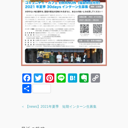
F
T
Pi
Li
H
E
C
a
wi
nt
n
at
v
o
共
c
tt
er
e
e
er
p
有
e
er
e
n
n
y
＜ 【news】2021年夏季 短期インターン生募集
b
st
a
ot
Li
o
e
n