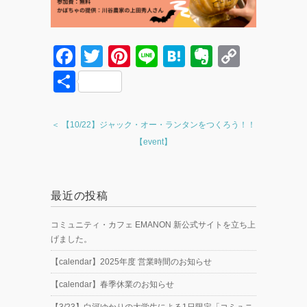
F
T
Pi
Li
H
E
C
a
wi
nt
n
at
v
o
共
c
tt
er
e
e
er
p
有
e
er
e
n
n
y
＜ 【10/22】ジャック・オー・ランタンをつくろう！！
b
st
a
ot
Li
【event】
o
e
n
o
k
最近の投稿
k
コミュニティ・カフェ EMANON 新公式サイトを立ち上
げました。
【calendar】2025年度 営業時間のお知らせ
【calendar】春季休業のお知らせ
【3/23】白河ゆかりの大学生による1日限定「コミュニ