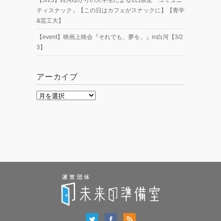
ティスナック」【この日はカフェがスナックに】【青学
&芸工大】
【event】映画上映会『それでも、夢を。』in白河【3/2
3】
アーカイブ
ア
ー
カ
イ
ブ