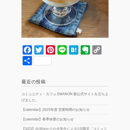
F
T
Pi
Li
H
E
C
a
wi
nt
n
at
v
o
共
c
tt
er
e
e
er
p
有
e
er
e
n
n
y
最近の投稿
b
st
a
ot
Li
o
e
n
コミュニティ・カフェ EMANON 新公式サイトを立ち上
げました。
o
k
【calendar】2025年度 営業時間のお知らせ
k
【calendar】春季休業のお知らせ
【3/23】白河ゆかりの大学生による1日限定「コミュニ