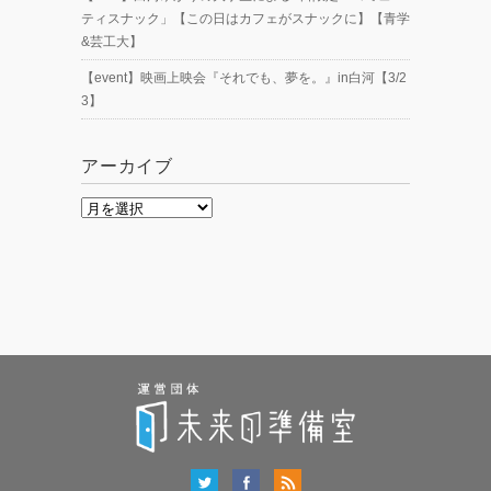
ティスナック」【この日はカフェがスナックに】【青学
&芸工大】
【event】映画上映会『それでも、夢を。』in白河【3/2
3】
アーカイブ
ア
ー
カ
イ
ブ