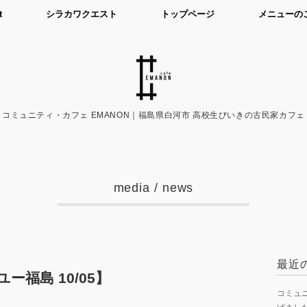
t
シラカワクエスト
トップページ
メニューの
コミュニティ・カフェ EMANON｜福島県白河市 高校生びいきの古民家カフェ
media
/
news
最近
ー福島 10/05】
コミュニ