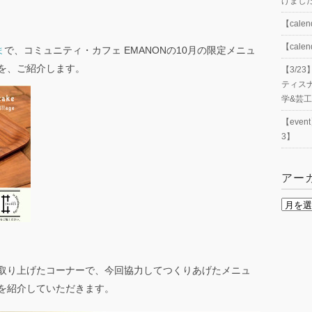
げまし
【cal
【cal
ま
で、コミュニティ・カフェ EMANONの10月の限定メニュ
を、ご紹介します。
【3/
ティス
学&芸
【eve
3】
アー
ア
ー
カ
イ
取り上げたコーナーで、今回協力してつくりあげたメニュ
ブ
を紹介していただきます。