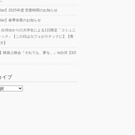
た。
endar】2025年度 営業時間のお知らせ
endar】春季休業のお知らせ
23】白河ゆかりの大学生による1日限定「コミュニ
ナック」【この日はカフェがスナックに】【青
工大】
nt】映画上映会『それでも、夢を。』in白河【3/2
カイブ