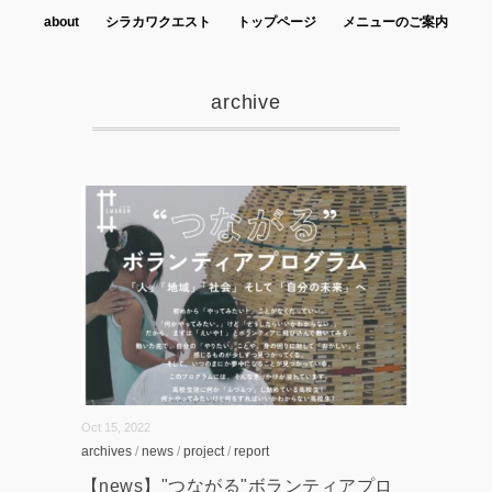
about
シラカワクエスト
トップページ
メニューのご案内
archive
Oct 15, 2022
archives
/
news
/
project
/
report
【news】"つながる"ボランティアプロ