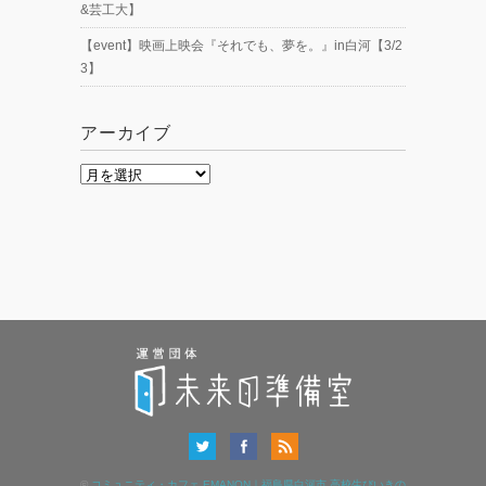
&芸工大】
【event】映画上映会『それでも、夢を。』in白河【3/2
3】
アーカイブ
ア
ー
カ
イ
ブ
©
コミュニティ・カフェ EMANON｜福島県白河市 高校生びいきの