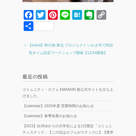
F
T
Pi
Li
H
E
C
a
wi
nt
n
at
v
o
共
c
tt
er
e
e
er
p
有
e
er
e
n
n
y
＜ 【event】時の海-東北 プロジェクト いわき市で対話
b
st
a
ot
Li
型タイム設定ワークショップ開催【12/14開催】
o
e
n
o
k
最近の投稿
k
コミュニティ・カフェ EMANON 新公式サイトを立ち上
げました。
【calendar】2025年度 営業時間のお知らせ
【calendar】春季休業のお知らせ
【3/23】白河ゆかりの大学生による1日限定「コミュニ
ティスナック」【この日はカフェがスナックに】【青学