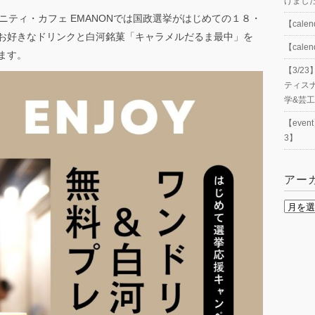
げまし
ニティ・カフェ EMANONでは国政選挙がはじめての１８・
【cal
お好きなドリンクと白河銘菓「キャラメルだるま最中」を
【cal
ます。
【3/
ティス
学&芸
【eve
3】
アー
ア
ー
カ
イ
ブ