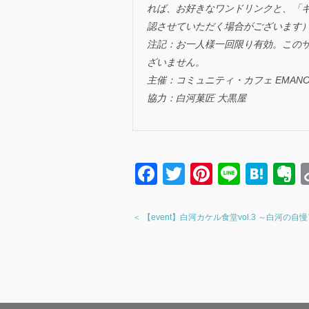
れば、お好きなワンドリンクと、「
認させていただく場合がございます
注記：お一人様一回限り有効。この
ざいません。
主催：コミュニティ・カフェ EMANO
協力：白河菓匠 大黒屋
F
T
Pi
Li
H
a
wi
nt
n
at
v
c
tt
er
e
e
e
＜ 【event】白河カケル食堂vol.3 ～白河の自
e
er
e
n
n
b
st
a
o
o
e
o