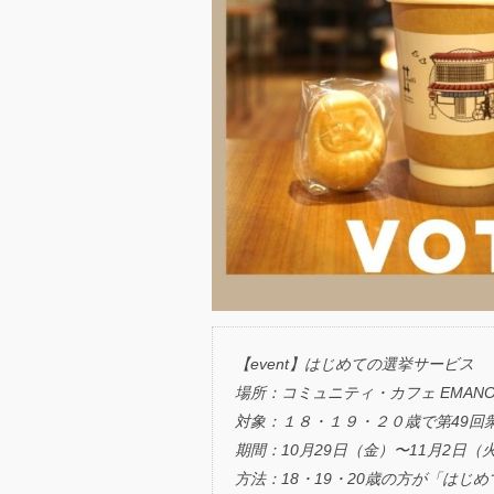
【event】はじめての選挙サービス
場所：コミュニティ・カフェ EMANO
対象：１８・１９・２０歳で第49回
期間：10月29日（金）〜11月2日（
方法：18・19・20歳の方が「は