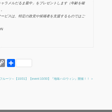
キャラメルだるま最中」をプレゼントします（年齢を確
）。
サービスは、特定の政党や候補者を支援するものではご
N
E
C
共
o
有
r
p
慢フルーツ～【10/31】
【event 10/30】『地味ハロウィン』開催！！ ＞
y
t
Li
n
k