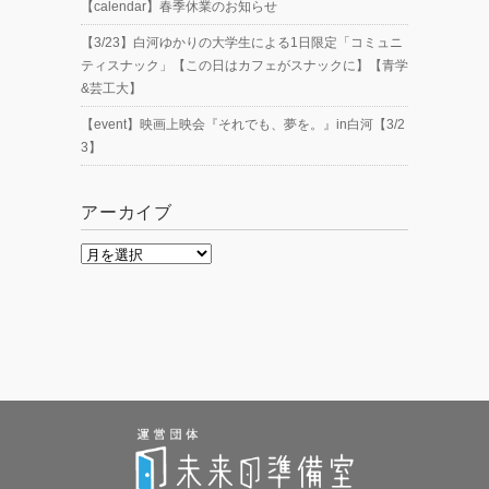
【calendar】春季休業のお知らせ
【3/23】白河ゆかりの大学生による1日限定「コミュニ
ティスナック」【この日はカフェがスナックに】【青学
&芸工大】
【event】映画上映会『それでも、夢を。』in白河【3/2
3】
アーカイブ
ア
ー
カ
イ
ブ