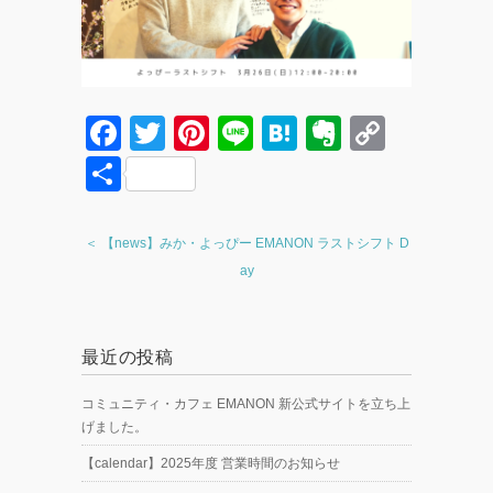
F
T
Pi
Li
H
E
C
a
wi
nt
n
at
v
o
共
c
tt
er
e
e
er
p
有
e
er
e
n
n
y
＜ 【news】みか・よっぴー EMANON ラストシフト D
b
st
a
ot
Li
ay
o
e
n
o
k
最近の投稿
k
コミュニティ・カフェ EMANON 新公式サイトを立ち上
げました。
【calendar】2025年度 営業時間のお知らせ