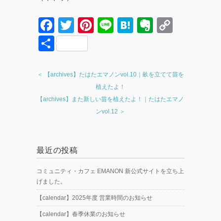
F
T
Pi
Li
H
E
C
a
wi
nt
n
at
v
o
共
c
tt
er
e
e
er
p
有
e
er
e
n
n
y
＜ 【archives】たはたエマノンvol.10｜畝を立てて苗を
b
st
a
ot
Li
植えたよ！
o
e
n
【archives】また新しい苗を植えたよ！｜たはたエマノ
ンvol.12 ＞
o
k
k
最近の投稿
コミュニティ・カフェ EMANON 新公式サイトを立ち上
げました。
【calendar】2025年度 営業時間のお知らせ
【calendar】春季休業のお知らせ