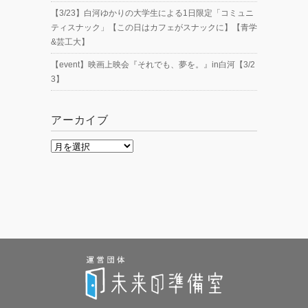
【3/23】白河ゆかりの大学生による1日限定「コミュニ
ティスナック」【この日はカフェがスナックに】【青学
&芸工大】
【event】映画上映会『それでも、夢を。』in白河【3/2
3】
アーカイブ
ア
ー
カ
イ
ブ