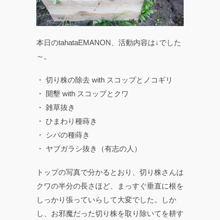
本日のtahataEMANON、活動内容は↓でした
～。
・ 切り株の除去 with スコップとノコギリ
・ 開墾 with スコップとクワ
・ 雑草抜き
・ ひまわり種蒔き
・ シバの種蒔き
・ ヤブガラシ抜き（有志の人）
トップの写真で分かるとおり、切り株さんは
クワの半分の長さほど、まっすぐ垂直に根を
しっかり張っていらして大変でした。しか
し、お邪魔だった切り株を取り除いてを耕す