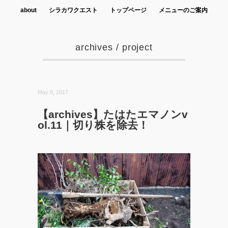
about
シラカワクエスト
トップページ
メニューのご案内
archives
/
project
May 8, 2017
【archives】たはたエマノンv
ol.11｜切り株を除去！